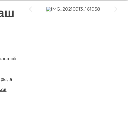
наш
большой
ры, а
ься